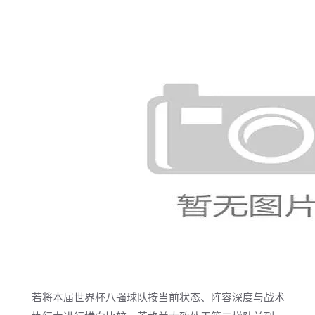
若将本届世界杯八强球队按当前状态、阵容深度与战术