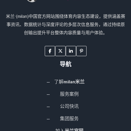
米兰·(milan)中国官方网站围绕体育内容生态建设，提供涵盖赛
事资讯、数据统计与深度评论的多层次信息服务，通过持续原
创输出提升平台整体内容质量与用户体验。
导航
了解
milan米兰
服务案例
公司快讯
集团服务