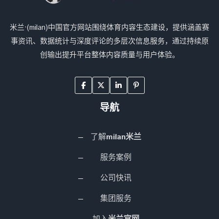
米兰·(milan)中国官方网站围绕体育内容生态建设，提供涵盖赛
事资讯、数据统计与深度评论的多层次信息服务，通过持续原
创输出提升平台整体内容质量与用户体验。
导航
了解
milan米兰
服务案例
公司快讯
集团服务