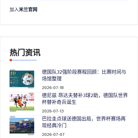
加入
米兰官网
热门资讯
德国队32强阶段赛程回顾：比赛时间与
场馆整理
2026-07-18
德尼兹·昂达夫替补3球2助，德国队世界
杯替补奇兵诞生
2026-07-13
巴拉圭点球送德国出局，世界杯赛场再
现经典冷门
2026-07-07