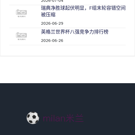
2026-07-04
瑞典净胜球起伏明显，F组末轮容错空间
被压缩
2026-06-29
英格兰世界杯八强竞争力排行榜
2026-06-26