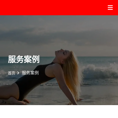
服务案例
服务案例
首页