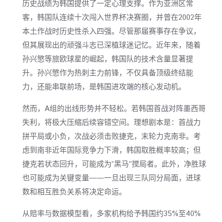
历史战绩为韩国提供了一定心理支撑。作为亚洲区常
客，韩国队连续十次闯入世界杯决赛圈，并曾在2002年
本土作战时历史性杀入四强。尽管那届赛事存在争议，
但其展现出的顽强斗志已深植球迷记忆。近年来，随着
孙兴慜等旅欧球星的崛起，韩国队的技术含量显著提
升。孙兴慜作为热刺主力前锋，不仅具备顶级终结能
力，还能串联前场，是韩国进攻端的核心发动机。
然而，A组的出线形势并不轻松。若韩国首战对阵墨西哥
失利，将极大压缩后续容错空间。理想剧本是：首战力
拼平局或小负，次战必须击败捷克，末轮力克南非。考
虑到南非近年国际竞争力下滑，韩国取胜概率较高；但
捷克若状态回升，可能成为“黑马”搅局者。此外，净胜球
也可能成为关键变量——一旦出现三队同分局面，进球
数和相互胜负关系将决定命运。
从赔率与数据模型看，多家机构给予韩国约35%至40%