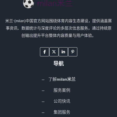
米兰·(milan)中国官方网站围绕体育内容生态建设，提供涵盖赛
事资讯、数据统计与深度评论的多层次信息服务，通过持续原
创输出提升平台整体内容质量与用户体验。
导航
了解
milan米兰
服务案例
公司快讯
集团服务