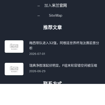
加入
米兰官网
SiteMap
推荐文章
梅西带队进入32强，阿根廷世界杯淘汰赛前景分
析
2026-07-01
瑞典净胜球起伏明显，F组末轮容错空间被压缩
2026-06-29
联系方式
地址:
哈尔滨道里区群力第四大道399号汇智广场12楼