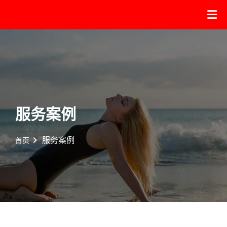
服务案例
服务案例
首页