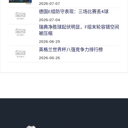
2026-07-07
德国E组防守表现：三场比赛丢4球
2026-07-04
瑞典净胜球起伏明显，F组末轮容错空间
被压缩
2026-06-29
英格兰世界杯八强竞争力排行榜
2026-06-26