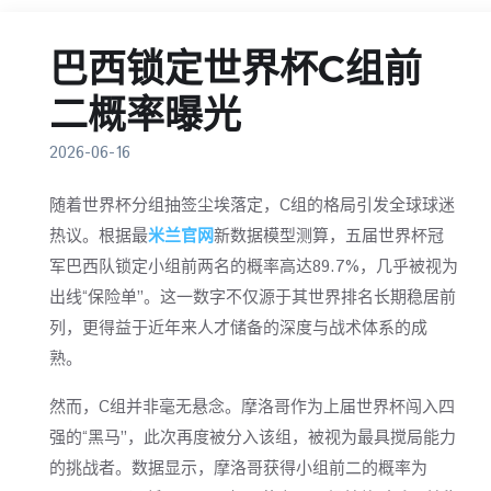
巴西锁定世界杯C组前
二概率曝光
2026-06-16
随着世界杯分组抽签尘埃落定，C组的格局引发全球球迷
热议。根据最
米兰官网
新数据模型测算，五届世界杯冠
军巴西队锁定小组前两名的概率高达89.7%，几乎被视为
出线“保险单”。这一数字不仅源于其世界排名长期稳居前
列，更得益于近年来人才储备的深度与战术体系的成
熟。
然而，C组并非毫无悬念。摩洛哥作为上届世界杯闯入四
强的“黑马”，此次再度被分入该组，被视为最具搅局能力
的挑战者。数据显示，摩洛哥获得小组前二的概率为