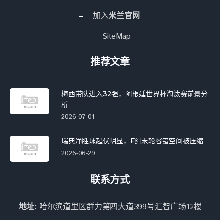
加入
米兰官网
SiteMap
推荐文章
梅西带队进入32强，阿根廷世界杯淘汰赛前景分
析
2026-07-01
瑞典净胜球起伏明显，F组末轮容错空间被压缩
2026-06-29
联系方式
地址:
哈尔滨道里区群力第四大道399号汇智广场12楼