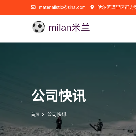
materialistic@sina.com
哈尔滨道里区群力第
公司快讯
公司快讯
首页