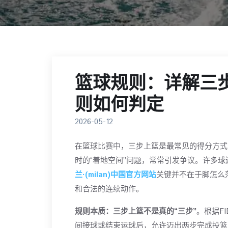
篮球规则：详解三
则如何判定
2026-05-12
在篮球比赛中，三步上篮是最常见的得分方式
时的“着地空间”问题，常常引发争议。许多
兰·(milan)中国官方网站
关键并不在于脚怎么
和合法的连续动作。
规则本质：三步上篮不是真的“三步”
。根据F
间接球或结束运球后，允许迈出两步完成投篮