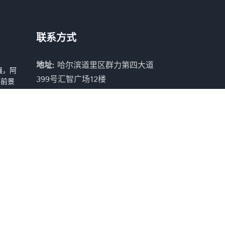
联系方式
地址:
哈尔滨道里区群力第四大道
强，阿
399号汇智广场12楼
赛前景
电话:
18383655979
邮箱:
materialistic@sina.com
显，F
被压缩