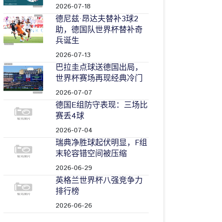
2026-07-18
德尼兹·昂达夫替补3球2
助，德国队世界杯替补奇
兵诞生
2026-07-13
巴拉圭点球送德国出局，
世界杯赛场再现经典冷门
2026-07-07
德国E组防守表现：三场比
赛丢4球
2026-07-04
瑞典净胜球起伏明显，F组
末轮容错空间被压缩
2026-06-29
英格兰世界杯八强竞争力
排行榜
2026-06-26