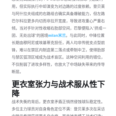
用，但实际执行中却演变为对边路的过度依赖。登贝莱
与阿什拉夫组成的右路组合确实具备爆破能力，但左路
巴尔科拉更多内切而非拉开宽度，导致进攻重心严重右
倾。当对手针对性收缩右肋部空间，巴黎便陷入“挤成一
团、无处出球”的困境
milan米兰
。与此同时，中锋位置
长期由穆阿尼或埃基蒂克担任，两人均非传统支点型前
锋，难以在禁区内制造第二落点或牵制中卫，使得肋部
与禁区弧顶区域成为战术盲区。这种空间利用的错位，
不仅削弱了进攻多样性，也放大了中场缺失带来的传导
断层。
更衣室张力与战术服从性下
降
战术失衡的背后，更衣室矛盾正悄然侵蚀球队稳定性。
多位主力球员对自身角色定位不满：登贝莱多次在采访