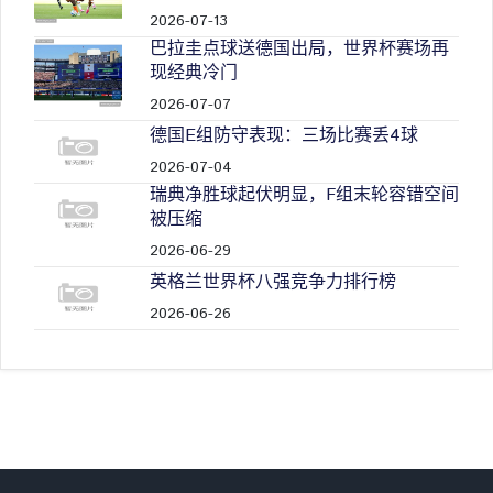
2026-07-13
巴拉圭点球送德国出局，世界杯赛场再
现经典冷门
2026-07-07
德国E组防守表现：三场比赛丢4球
2026-07-04
瑞典净胜球起伏明显，F组末轮容错空间
被压缩
2026-06-29
英格兰世界杯八强竞争力排行榜
2026-06-26