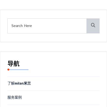
导航
了解
milan米兰
服务案例