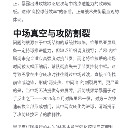
正，暴露出进攻端缺乏层次与中路渗透能力的致命短
板。这种“高控球低效率”的矛盾，正是战术失衡最直观的
体现。
中场真空与攻防割裂
问题的根源在于中场结构的系统性缺陷。维蒂尼亚虽具
备一定持球推进能力，但缺乏组织调度视野；若昂·内维
斯尚未完全适应高强度对抗节奏；而老将维拉蒂的出场
时间被大幅压缩后，球队彻底失去了节奏控制中枢。这
导致巴黎在由守转攻时往往跳过中场过渡，直接长传找
前锋或边锋，形成“两头热、中间冷”的割裂局面。更严重
的是，当中场无法提供有效屏障，后防线频繁暴露于对
手反击之下——2025年12月对阵里昂一役，对方三次快
速转换全部形成射门，其中两次转化为进球，清晰揭示
了攻防转换环节的脆弱性。
恩里克试图推行的4-3-3体系本意是强化控球与宽度利