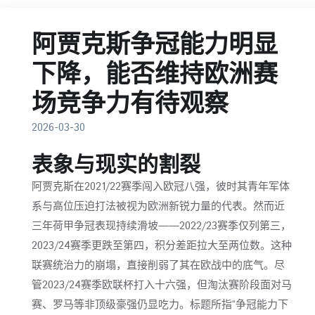
阿贾克斯争冠能力明显
下降，能否维持欧洲赛
场竞争力有待观察
2026-03-30
表象与现实的割裂
阿贾克斯在2021/22赛季闯入欧冠八强，彼时其青年军体
系与高位压迫打法被视为欧洲新锐力量的代表。然而近
三年荷甲争冠表现持续滑坡——2022/23赛季仅列第三，
2023/24赛季更跌至第四，积分差距拉大至两位数。这种
联赛统治力的崩塌，直接削弱了其在欧战中的底气。尽
管2023/24赛季欧联杯打入十六强，但淘汰赛阶段面对马
赛、罗马等非顶级豪强仍显吃力。标题所指“争冠能力下