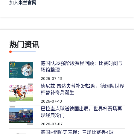
加入
米兰官网
热门资讯
德国队32强阶段赛程回顾：比赛时间与
场馆整理
2026-07-18
德尼兹·昂达夫替补3球2助，德国队世界
杯替补奇兵诞生
2026-07-13
巴拉圭点球送德国出局，世界杯赛场再
现经典冷门
2026-07-07
德国E组防守表现：三场比赛丢4球