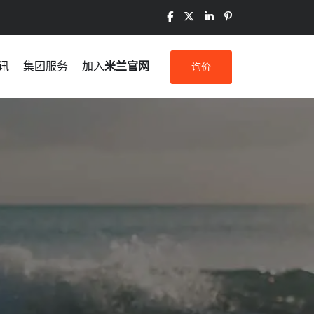
讯
集团服务
加入
米兰官网
询价