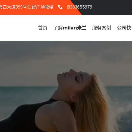
四大道399号汇智广场12楼
18383655979
首页
了解
milan米兰
服务案例
公司快